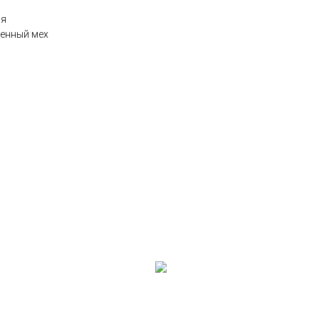
ия
венный мех