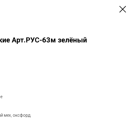
ие Арт.РУС-63м зелёный
ые
й мех, оксфорд,