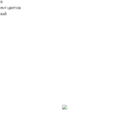
ия
мент цветов
нный