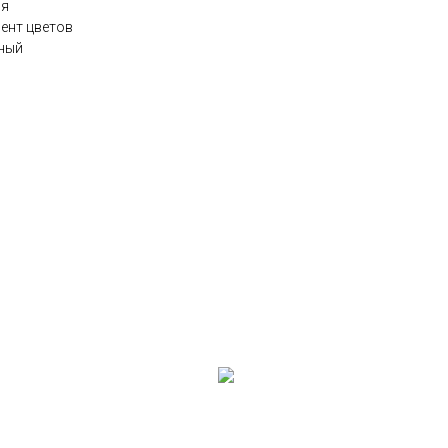
ия
мент цветов
нный