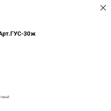
Арт.ГУС-30ж
етовый