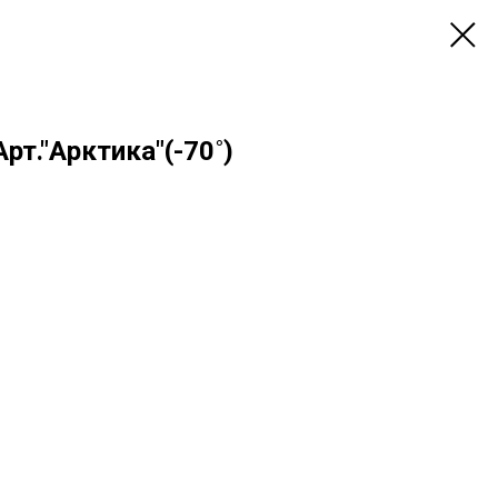
рт."Арктика"(-70˚)