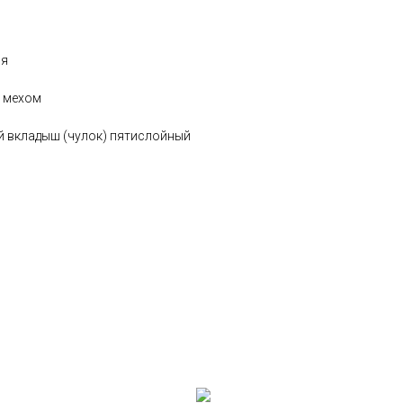
ия
с мехом
й вкладыш (чулок) пятислойный